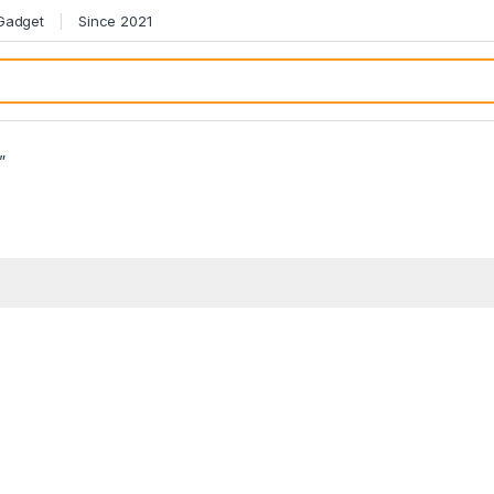
 Gadget
Since 2021
”